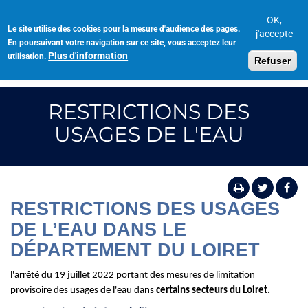
Aller
au
OK,
Le site utilise des cookies pour la mesure d'audience des pages.
Toggl
contenu
j'accepte
En poursuivant votre navigation sur ce site, vous acceptez leur
navig
principal
Plus d'information
utilisation.
Refuser
RESTRICTIONS DES
USAGES DE L'EAU
RESTRICTIONS DES USAGES
DE L’EAU DANS LE
DÉPARTEMENT DU LOIRET
l'arrêté du 19 juillet 2022 portant des mesures de limitation
provisoire des usages de l'eau dans
certains secteurs du Loiret.