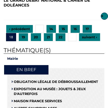
LE GRAND DÉBAT NATIONAL & CAHIER DE
DOLÉANCES
+
‹ précédent
14
15
16
17
…
19
20
21
22
suivant ›
18
…
THÉMATIQUE(S)
Mairie
EN BREF
OBLIGATION LÉGALE DE DÉBROUSSAILLEMENT
EXPOSITION AU MUSÉE : JOUETS & JEUX
D'AUTREFOIS
MAISON FRANCE SERVICES