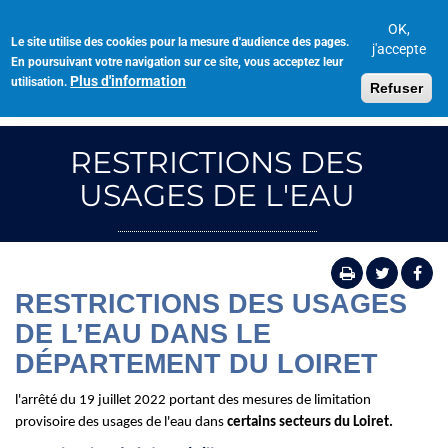
Aller
au
OK,
Le site utilise des cookies pour la mesure d'audience des pages.
Toggl
contenu
j'accepte
En poursuivant votre navigation sur ce site, vous acceptez leur
navig
principal
Plus d'information
utilisation.
Refuser
RESTRICTIONS DES
USAGES DE L'EAU
RESTRICTIONS DES USAGES
DE L’EAU DANS LE
DÉPARTEMENT DU LOIRET
l'arrêté du 19 juillet 2022 portant des mesures de limitation
provisoire des usages de l'eau dans
certains secteurs du Loiret.