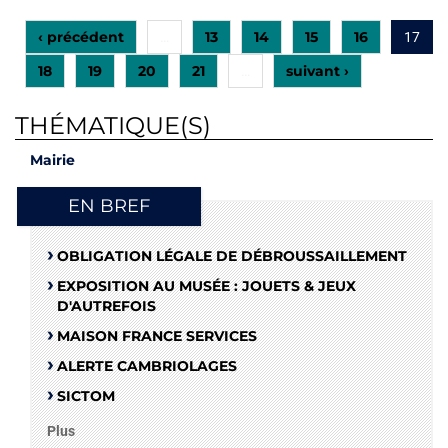
‹ précédent
13
14
15
16
…
17
18
19
20
21
suivant ›
…
THÉMATIQUE(S)
Mairie
EN BREF
OBLIGATION LÉGALE DE DÉBROUSSAILLEMENT
EXPOSITION AU MUSÉE : JOUETS & JEUX
D'AUTREFOIS
MAISON FRANCE SERVICES
ALERTE CAMBRIOLAGES
SICTOM
Plus