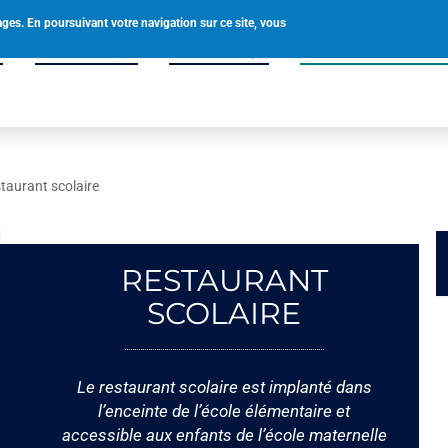
0238580049
accueil@tigy.fr
ages. En poursuivant votre navigation sur ce site, vous
é
Vie pratique
Vivre à Tigy
Enfance & Solidar
taurant scolaire
RESTAURANT
SCOLAIRE
Le restaurant scolaire est implanté dans
l’enceinte de l’école élémentaire et
accessible aux enfants de l’école maternelle