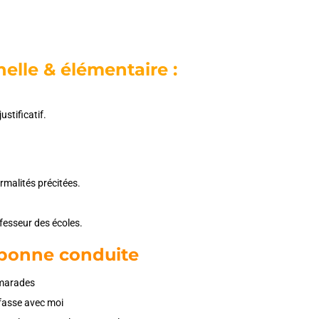
elle & élémentaire :
stificatif.
ormalités précitées.
ofesseur des écoles.
 bonne conduite
amarades
 fasse avec moi