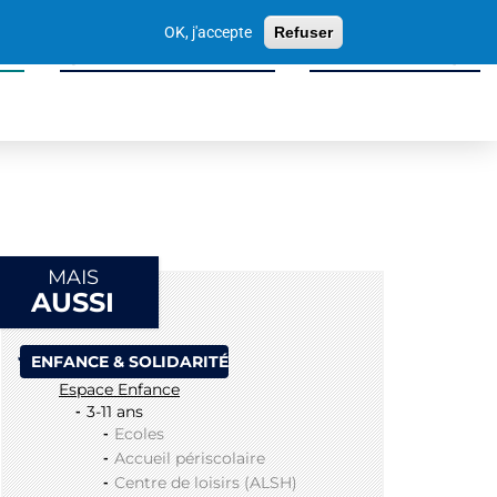
Votre
OK, j'accepte
Refuser
recherche
ité
Sport, Culture & Loisirs
Tissu Économique
MAIS
AUSSI
ENFANCE & SOLIDARITÉ
Espace Enfance
3-11 ans
Ecoles
Accueil périscolaire
Centre de loisirs (ALSH)