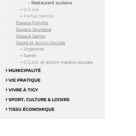
Restaurant scolaire
0-3 ans
Portail famille
Espace Famille
Espace Jeunesse
Espace Senior
Santé et Action Sociale
Urgences
Santé
C.C.A.S. et action médico-sociale
MUNICIPALITÉ
VIE PRATIQUE
VIVRE À TIGY
SPORT, CULTURE & LOISIRS
TISSU ÉCONOMIQUE