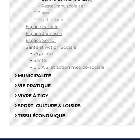
Restaurant scolaire
0-3 ans
Portail famille
Espace Famille
Espace Jeunesse
Espace Senior
Santé et Action Sociale
Urgences
Santé
C.C.A.S. et action médico-sociale
MUNICIPALITÉ
VIE PRATIQUE
VIVRE À TIGY
SPORT, CULTURE & LOISIRS
TISSU ÉCONOMIQUE